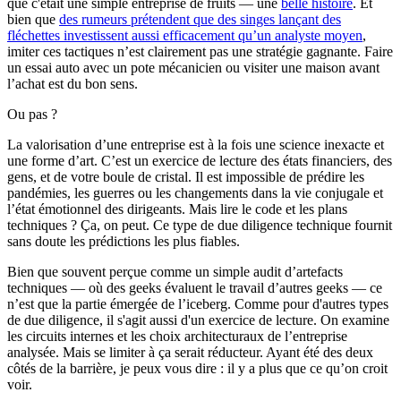
que c'était une simple entreprise de fruits — une
belle histoire
. Et
bien que
des rumeurs prétendent que des singes lançant des
fléchettes investissent aussi efficacement qu’un analyste moyen
,
imiter ces tactiques n’est clairement pas une stratégie gagnante. Faire
un essai auto avec un pote mécanicien ou visiter une maison avant
l’achat est du bon sens.
Ou pas ?
La valorisation d’une entreprise est à la fois une science inexacte et
une forme d’art. C’est un exercice de lecture des états financiers, des
gens, et de votre boule de cristal. Il est impossible de prédire les
pandémies, les guerres ou les changements dans la vie conjugale et
l’état émotionnel des dirigeants. Mais lire le code et les plans
techniques ? Ça, on peut. Ce type de due diligence technique fournit
sans doute les prédictions les plus fiables.
Bien que souvent perçue comme un simple audit d’artefacts
techniques — où des geeks évaluent le travail d’autres geeks — ce
n’est que la partie émergée de l’iceberg. Comme pour d'autres types
de due diligence, il s'agit aussi d'un exercice de lecture. On examine
les circuits internes et les choix architecturaux de l’entreprise
analysée. Mais se limiter à ça serait réducteur. Ayant été des deux
côtés de la barrière, je peux vous dire : il y a plus que ce qu’on croit
voir.