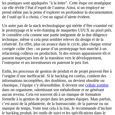
les pratiques sont appliquées "à la lettre". Cette étape est stratégique
car elle révèle l’état d’esprit de l’auteur. Ainsi, si un employé ne
prend même pas la peine d’explorer en profondeur la documentation
de l’outil qu’il a choisi, c’est un signal d’alerte évident.
Un autre pan de la stack technologique qui mérite d’être examiné est
le prototypage et le wire-framing de maquettes UI/UX au pixel près.
Je considère cela comme une partie intégrante de la due diligence
technique, même si cela peut sembler relever du design et de la
créativité. En effet, plus on avance dans le cycle, plus chaque erreur
corrigée coûte cher : on passe d’un prototypage bon marché à un
refactoring coûteux en production. Si des erreurs apparaissent tôt et
passent inaperçues lors de la transition vers le développement,
l’entreprise et ses investisseurs en paieront le prix fort.
Enfin, les processus de gestion de produit et de projet peuvent être à
l’origine d’une inefficacité. Si le backlog est confus, contient des
informations incomplètes, des doublons, ou devient obsolète ou
chaotique, l’équipe s’y désensibilise. Il devient une
cellule zombie
dans un organisme, ralentissant son métabolisme et ne générant
aucun revenu. Cela est souvent dû à un manque de formation
formelle à la gestion de projet dans les petites équipes. Mais parfois,
c’est aussi de la pédanterie, de la bureaucratie, de la paresse ou un
manque de temps. Voire tout cela à la fois. Je recommande d’inclure
le backlog produit, les outils de suivi et les spécifications dans le